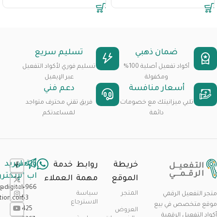
ضمان ذهبي
تسليم سريع
أكواد تفعيل أصلية 100%
تسليم فوري لأكواد التفعيل
ومكفولة
عبر الإيميل
أسعار منافسة
دعم فني
تلبي ميزانيتك مع خصومات
فريق تقني محترف متواجد
دائمة
لمساعدتكم
واتس
البريد
خريطة
روابط
خدمة
اب
الإلكتر
الموقع
مهمة
العملاء
@digital-
+966
المتجر
سياسة
متجر التفعيل الرقمي
ation.com
53
الاسترجاع
موقع متخصص في بيع
425
العروض
أكواد التفعيل الرقمية