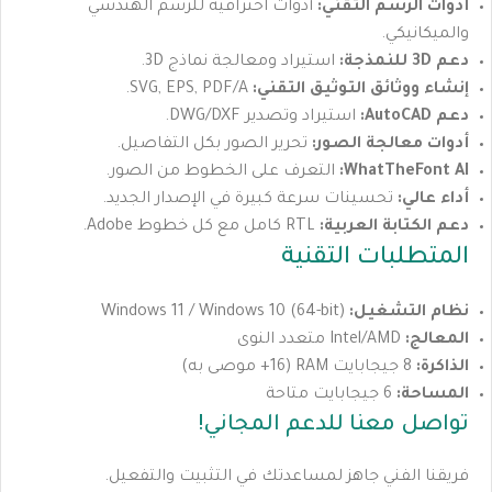
أدوات الرسم التقني:
أدوات احترافية للرسم الهندسي
والميكانيكي.
دعم 3D للنمذجة:
استيراد ومعالجة نماذج 3D.
إنشاء ووثائق التوثيق التقني:
SVG, EPS, PDF/A.
دعم AutoCAD:
استيراد وتصدير DWG/DXF.
أدوات معالجة الصور:
تحرير الصور بكل التفاصيل.
WhatTheFont AI:
التعرف على الخطوط من الصور.
أداء عالي:
تحسينات سرعة كبيرة في الإصدار الجديد.
دعم الكتابة العربية:
RTL كامل مع كل خطوط Adobe.
المتطلبات التقنية
نظام التشغيل:
Windows 11 / Windows 10 (64-bit)
المعالج:
Intel/AMD متعدد النوى
الذاكرة:
8 جيجابايت RAM (16+ موصى به)
المساحة:
6 جيجابايت متاحة
تواصل معنا للدعم المجاني!
فريقنا الفني جاهز لمساعدتك في التثبيت والتفعيل.