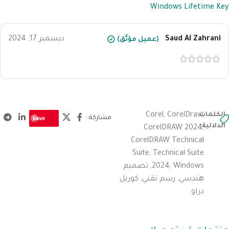
Windows Lifetime Key
Saud Al Zahrani
ديسمبر 17, 2024
(عميل موَثَّق)
,
الكلمات
CorelDraw
,
Corel
Save
مشاركة :
الدلالية:
CorelDRAW 2024
,
CorelDRAW Technical
Suite
,
Technical Suite
Windows
,
2024
,
تصميم
هندسي
,
رسم تقني
,
كوريل
دراو