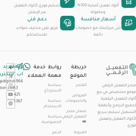
أكواد تفعيل أصلية 100%
تسليم فوري لأكواد التفعيل
ومكفولة
عبر الإيميل
أسعار منافسة
دعم فني
تلبي ميزانيتك مع خصومات
فريق تقني محترف متواجد
دائمة
لمساعدتكم
واتس
البريد
خريطة
روابط
خدمة
اب
الإلكتر
الموقع
مهمة
العملاء
@digital-
+966
المتجر
سياسة
متجر التفعيل الرقمي
ation.com
53
الاسترجاع
موقع متخصص في بيع
425
العروض
أكواد التفعيل الرقمية
والخصومات
سياسة
5367
لجميع البرامج وأنظمة
الاستخدام
ضمان متجر
التشغيل تسليم سريع
التفعيل الرقمي
سياسة
لأكواد التفعيل وتفعيل
👑
الخصوصية
فوري
المدونة
الدعم