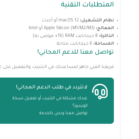
المتطلبات التقنية
نظام التشغيل:
macOS 12 أو أحدث
المعالج:
Apple Silicon (M1/M2/M3) أو Intel
الذاكرة:
8 جيجابايت RAM (16+ موصى به)
المساحة:
6 جيجابايت متاحة
تواصل معنا للدعم المجاني!
فريقنا الفني جاهز لمساعدتك في التثبيت والتفعيل على Mac.
لاتتردد في طلب الدعم المجاني!
عندك مشكلة في التثبيت أو تفعيل نسخة
الويندوز؟
تواصل معنا ونحن بالخدمة