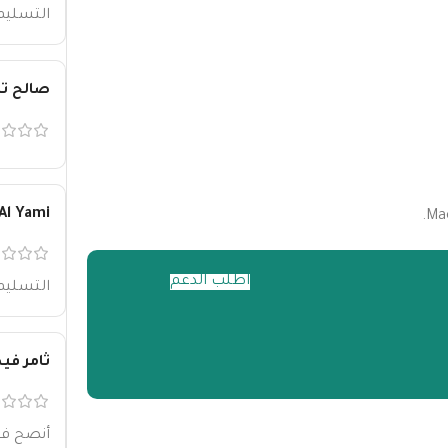
التسليم
صالح تر
Al Yami
اطلب الدعم
التسليم
ثامر في
أنصح في