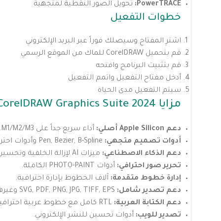
PowerTRACE:
تحويل الصور النقطية لمتجهية
خطوات التفعيل
اشترِ المفتاح وسيصلك فوراً عبر البريد الإلكتروني
قم بتحميل CorelDRAW للماك من الموقع الرسمي
قم بتثبيت البرنامج وافتحه
أدخل مفتاح التفعيل واتمم التفعيل
سيتم التفعيل مدى الحياة
مزايا CorelDRAW Graphics Suite 2024 للماك
دعم Apple Silicon أصلي:
أداء سريع جداً على M1/M2/M3.
أدوات تصميم متجهي:
Pen, Bezier, B-Spline وأدوات احترافية.
دعم الذكاء الاصطناعي:
ميزات AI لإزالة الخلفية وتحسين الصور.
تحرير صور احترافي:
أدوات PHOTO-PAINT الكاملة.
إدارة خطوط متقدمة:
آلاف الخطوط بإدارة احترافية.
دعم تصدير شامل:
SVG, PDF, PNG, JPG, TIFF, EPS وغيرها.
دعم الكتابة العربية:
RTL كامل مع خطوط عربية احترافية.
تصدير للويب:
أدوات تحسين للنشر الإلكتروني.