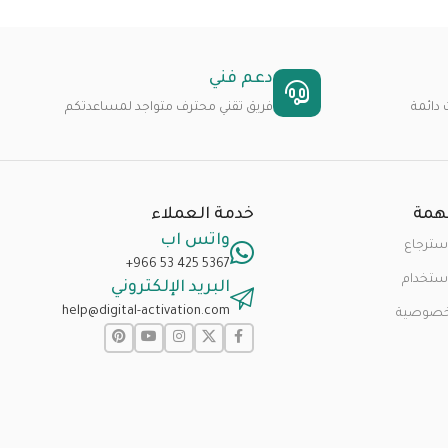
دعم فني
دائمة
فريق تقني محترف متواجد لمساعدتكم
همة
خدمة العملاء
واتس اب
سترجاع
+966 53 425 5367
ستخدام
البريد الإلكتروني
help@digital-activation.com
خصوصية