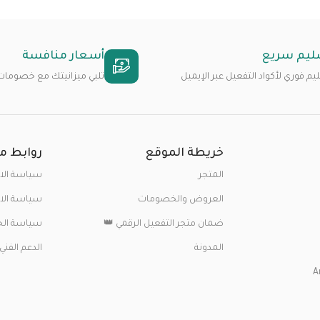
ليم سريع
أسعار منافسة
م فوري لأكواد التفعيل عبر الإيميل
تلبي ميزانيتك مع خصومات 
خريطة الموقع
روابط م
المتجر
سياسة الا
العروض والخصومات
سياسة الا
ضمان متجر التفعيل الرقمي 👑
سياسة ال
المدونة
الدعم الفني