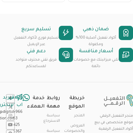
ضمان ذهبي
تسليم سريع
أكواد تفعيل أصلية 100%
تسليم فوري لأكواد التفعيل
ومكفولة
عبر الإيميل
أسعار منافسة
دعم فني
تلبي ميزانيتك مع خصومات
فريق تقني محترف متواجد
دائمة
لمساعدتكم
واتس
البريد
خريطة
روابط
خدمة
اب
الإلكتر
الموقع
مهمة
العملاء
@digital-
+966
المتجر
سياسة
متجر التفعيل الرقمي
ation.com
53
الاسترجاع
موقع متخصص في بيع
425
العروض
أكواد التفعيل الرقمية
والخصومات
سياسة
5367